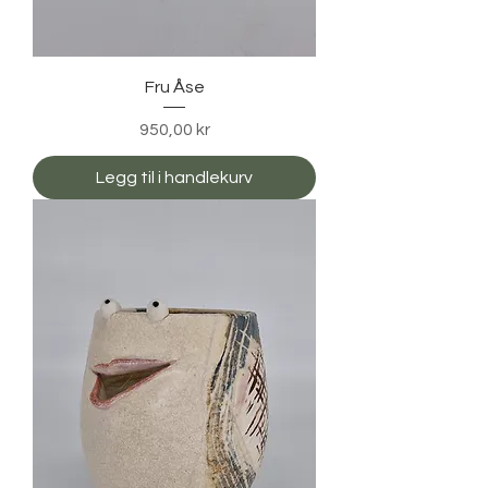
Fru Åse
Pris
950,00 kr
Legg til i handlekurv