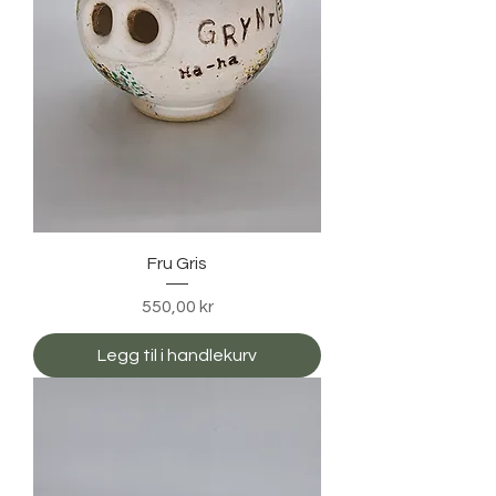
Fru Gris
Pris
550,00 kr
Legg til i handlekurv