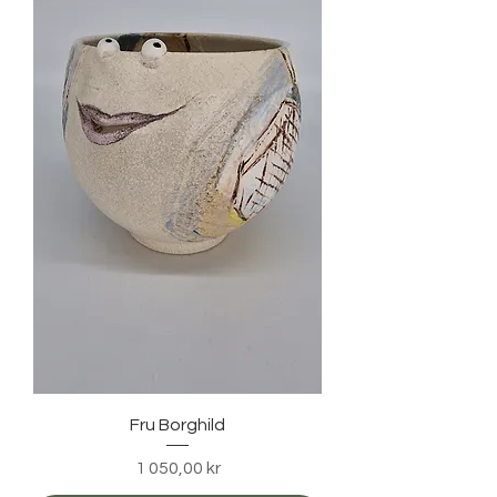
Fru Borghild
Pris
1 050,00 kr