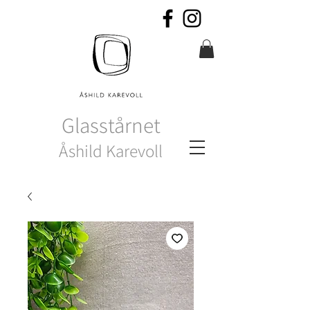
Glasstårnet
Åshild Karevoll