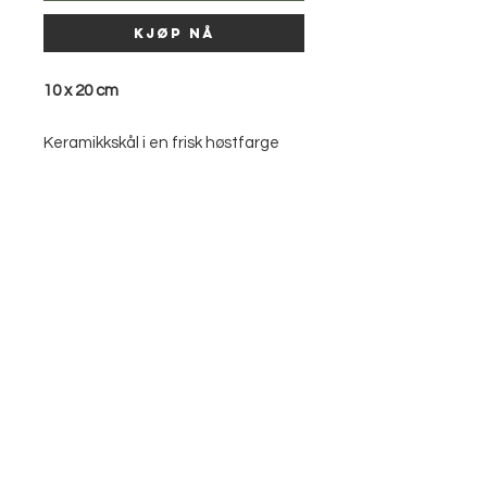
Kjøp nå
10 x 20 cm
Keramikkskål i en frisk høstfarge