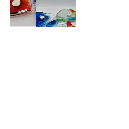
Fargerikt hjem
Flotte og spennende hjertelys med
et variert utvalg av motiver og
farger
Se mer